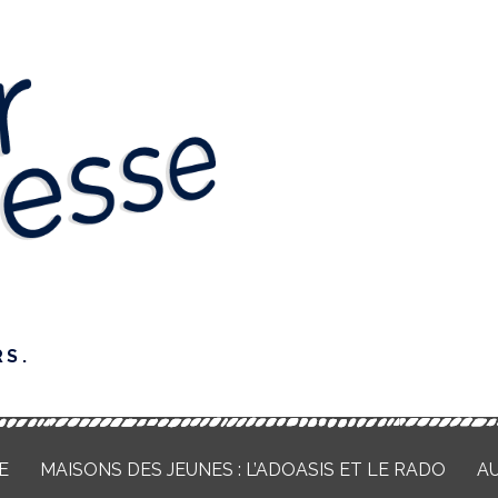
RS.
E
MAISONS DES JEUNES : L’ADOASIS ET LE RADO
A