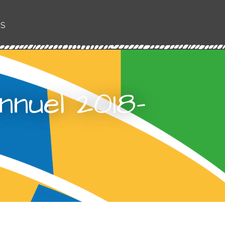
US
nnuel 2018-